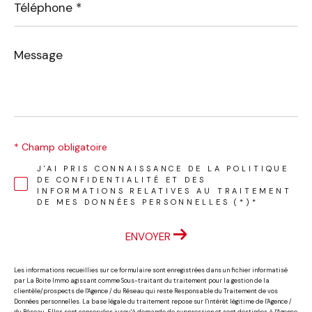
*
Message
*
* Champ obligatoire
J'AI PRIS CONNAISSANCE DE LA POLITIQUE
DE CONFIDENTIALITÉ ET DES
INFORMATIONS RELATIVES AU TRAITEMENT
DE MES DONNÉES PERSONNELLES (*)*
ENVOYER
Les informations recueillies sur ce formulaire sont enregistrées dans un fichier informatisé
par La Boite Immo agissant comme Sous-traitant du traitement pour la gestion de la
clientèle/prospects de l'Agence / du Réseau qui reste Responsable du Traitement de vos
Données personnelles. La base légale du traitement repose sur l'intérêt légitime de l'Agence /