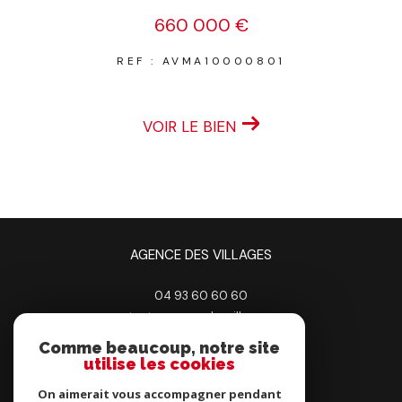
660 000 €
REF : AVMA10000801
VOIR LE BIEN
AGENCE DES VILLAGES
04 93 60 60 60
contact@agencedesvillages.com
33 AV DE BOUTINY
Comme beaucoup, notre site
06530
peymeinade
utilise les cookies
On aimerait vous accompagner pendant