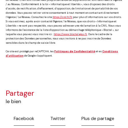
du Réseau. Elles sont conservées jusqu'à demande de suppression et sont destinées à l'Agence
/ au Réseau. Conformément à la loi « informatique et libertés », vous disposez des droits
d’accès, de rectification, d’effacement, d’opposition, de limitation et de portabilité de vos
données. Vous pouvez retirer votre consentement à tout moment en contactant directement
l’Agence / Le Réseau. Consultez le site
https://cnil.fr/fr
pour plus d’informations sur vos droits.
Si vous estimez, après avoir contacté l'Agence / le Réseau, que vos droits « Informatique et
Libertés » ne sont pas respectés, vous pouvez adresser une réclamation à la CNIL. Nous vous
informons de l’existence de la liste d'opposition au démarchage téléphonique « Bloctel », sur
laquelle vous pouvez vous inscrire ici :
https://www.bloctel.gouv.fr
. Dans le cadre de la
protection des Données personnelles, nous vous invitons à ne pas inscrire de Données
sensibles dans le champ de saisie libre.
Ce site est protégé par reCAPTCHA, les
Politiques de Confidentialité
et es
Conditions
d'utilisation
de Google s'appliquent.
partager
le bien
Facebook
Twitter
Plus de partage