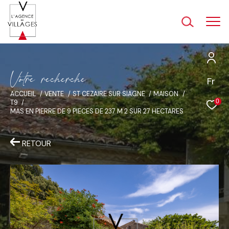
V
o
t
r
e
r
e
c
h
e
r
c
h
e
Fr
ACCUEIL
VENTE
ST CEZAIRE SUR SIAGNE
MAISON
0
T9
MAS EN PIERRE DE 9 PIECES DE 237 M 2 SUR 27 HECTARES
RETOUR