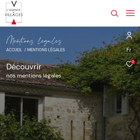
M
e
n
t
i
o
n
s
l
é
g
a
l
e
s
Fr
ACCUEIL
MENTIONS LÉGALES
0
Découvrir
nos mentions légales