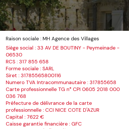
Raison sociale : MH Agence des Villages
Siège social : 33 AV DE BOUTINY - Peymeinade -
06530
RCS : 317 855 658
Forme sociale : SARL
Siret : 31785565800116
Numero TVA Intracommunautaire : 317855658
Carte professionnelle TG n° CPI 0605 2018 000
036 768
Préfecture de délivrance de la carte
professionnelle : CCI NICE COTE D'AZUR
Capital : 7622 €
Caisse garantie financière : GFC