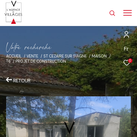
V
o
t
r
e
r
e
c
h
e
r
c
h
e
Fr
ACCUEIL
VENTE
ST CEZAIRE SUR SIAGNE
MAISON
0
T6
PROJET DE CONSTRUCTION
RETOUR