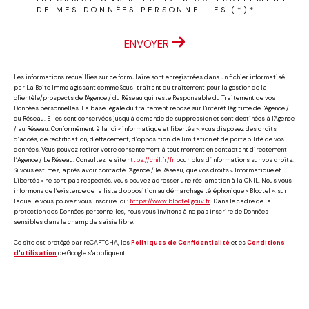
DE MES DONNÉES PERSONNELLES (*)*
ENVOYER
Les informations recueillies sur ce formulaire sont enregistrées dans un fichier informatisé
par La Boite Immo agissant comme Sous-traitant du traitement pour la gestion de la
clientèle/prospects de l'Agence / du Réseau qui reste Responsable du Traitement de vos
Données personnelles. La base légale du traitement repose sur l'intérêt légitime de l'Agence /
du Réseau. Elles sont conservées jusqu'à demande de suppression et sont destinées à l'Agence
/ au Réseau. Conformément à la loi « informatique et libertés », vous disposez des droits
d’accès, de rectification, d’effacement, d’opposition, de limitation et de portabilité de vos
données. Vous pouvez retirer votre consentement à tout moment en contactant directement
l’Agence / Le Réseau. Consultez le site
https://cnil.fr/fr
pour plus d’informations sur vos droits.
Si vous estimez, après avoir contacté l'Agence / le Réseau, que vos droits « Informatique et
Libertés » ne sont pas respectés, vous pouvez adresser une réclamation à la CNIL. Nous vous
informons de l’existence de la liste d'opposition au démarchage téléphonique « Bloctel », sur
laquelle vous pouvez vous inscrire ici :
https://www.bloctel.gouv.fr
. Dans le cadre de la
protection des Données personnelles, nous vous invitons à ne pas inscrire de Données
sensibles dans le champ de saisie libre.
Ce site est protégé par reCAPTCHA, les
Politiques de Confidentialité
et es
Conditions
d'utilisation
de Google s'appliquent.