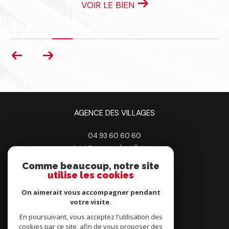
VOIR LE BIEN
AGENCE DES VILLAGES
04 93 60 60 60
contact@agencedesvillages.com
33 AV DE BOUTINY
Comme beaucoup, notre site
06530
peymeinade
utilise les cookies
On aimerait vous accompagner pendant
votre visite.
En poursuivant, vous acceptez l'utilisation des
Adhérents
cookies par ce site, afin de vous proposer des